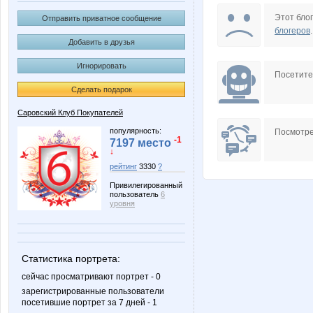
DOSA
Dream8
Этот блог
Отправить приватное сообщение
блогеров
.
Добавить в друзья
Игнорировать
MACKOTT
Nor
Посетит
Сделать подарок
Саровский Клуб Покупателей
egorova-ov
elen76
популярность:
Посмотре
-1
7197 место
↓
рейтинг
3330
?
Привилегированный
manyafe
mapiks
пользователь
6
уровня
стилистика
трикотаж
Статистика портрета:
сейчас просматривают портрет - 0
зарегистрированные пользователи
посетившие портрет за 7 дней - 1