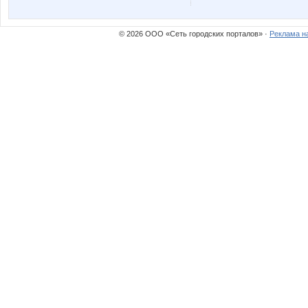
ДЖИНСА
Елена А
© 2026 ООО «Сеть городских порталов» ·
Реклама н
П**Т**Д
Пируэтт
ВП-куратор
ЗлаяЗа