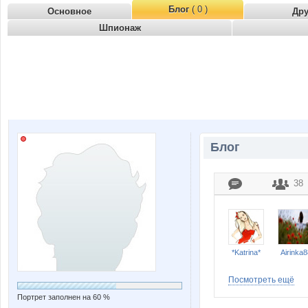
Блог
( 0 )
Основное
Др
Шпионаж
Блог
38
*Katrina*
Airinka8
Посмотреть ещё
Портрет заполнен на 60 %